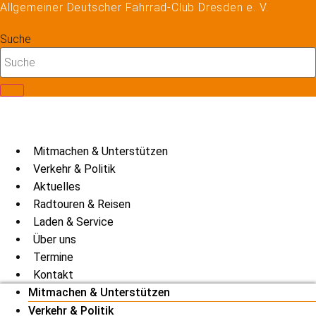
Allgemeiner Deutscher Fahrrad-Club Dresden e. V.
Zum
Inhalt
Suche
springen
Mitmachen & Unterstützen
Verkehr & Politik
Aktuelles
Radtouren & Reisen
Laden & Service
Über uns
Termine
Kontakt
Mitmachen & Unterstützen
Verkehr & Politik