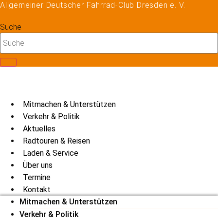
Allgemeiner Deutscher Fahrrad-Club Dresden e. V.
Zum
Inhalt
Suche
springen
Mitmachen & Unterstützen
Verkehr & Politik
Aktuelles
Radtouren & Reisen
Laden & Service
Über uns
Termine
Kontakt
Mitmachen & Unterstützen
Verkehr & Politik