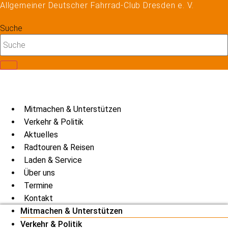
Allgemeiner Deutscher Fahrrad-Club Dresden e. V.
Zum
Inhalt
Suche
springen
Mitmachen & Unterstützen
Verkehr & Politik
Aktuelles
Radtouren & Reisen
Laden & Service
Über uns
Termine
Kontakt
Mitmachen & Unterstützen
Verkehr & Politik