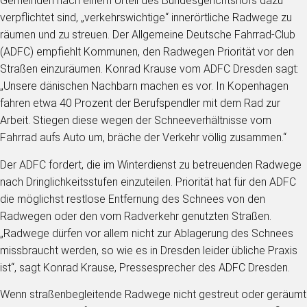
Gemeinden nach einem Urteil des Bundesgerichtshofs dazu
verpflichtet sind, „verkehrswichtige“ innerörtliche Radwege zu
räumen und zu streuen. Der Allgemeine Deutsche Fahrrad-Club
(ADFC) empfiehlt Kommunen, den Radwegen Priorität vor den
Straßen einzuräumen. Konrad Krause vom ADFC Dresden sagt:
„Unsere dänischen Nachbarn machen es vor. In Kopenhagen
fahren etwa 40 Prozent der Berufspendler mit dem Rad zur
Arbeit. Stiegen diese wegen der Schneeverhältnisse vom
Fahrrad aufs Auto um, bräche der Verkehr völlig zusammen.“
Der ADFC fordert, die im Winterdienst zu betreuenden Radwege
nach Dringlichkeitsstufen einzuteilen. Priorität hat für den ADFC
die möglichst restlose Entfernung des Schnees von den
Radwegen oder den vom Radverkehr genutzten Straßen.
„Radwege dürfen vor allem nicht zur Ablagerung des Schnees
missbraucht werden, so wie es in Dresden leider übliche Praxis
ist“, sagt Konrad Krause, Pressesprecher des ADFC Dresden.
Wenn straßenbegleitende Radwege nicht gestreut oder geräumt