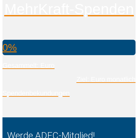
MehrKraft-Spenden
0%
Gesammelt: Euro
Ziel: Euro monatlich
Spendenbekundungen
Werde ADFC-Mitglied!