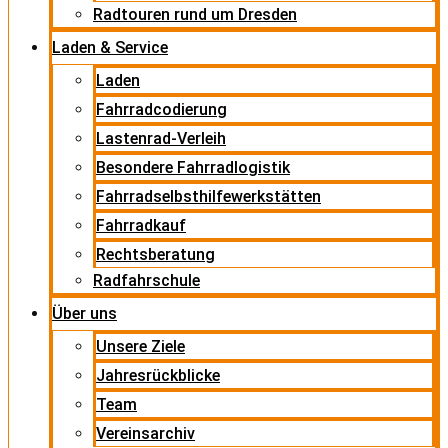
Radtouren rund um Dresden
Laden & Service
Laden
Fahrradcodierung
Lastenrad-Verleih
Besondere Fahrradlogistik
Fahrradselbsthilfewerkstätten
Fahrradkauf
Rechtsberatung
Radfahrschule
Über uns
Unsere Ziele
Jahresrückblicke
Team
Vereinsarchiv