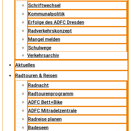
Schriftwechsel
Kommunalpolitik
Erfolge des ADFC Dresden
Radverkehrskonzept
Mangel melden
Schulwege
Verkehrsarchiv
Aktuelles
Radtouren & Reisen
Radnacht
Radtourenprogramm
ADFC Bett+Bike
ADFC Mitradelzentrale
Radreise planen
Badeseen