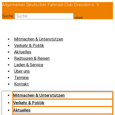
Allgemeiner Deutscher Fahrrad-Club Dresden e. V.
Zum
Inhalt
Suche
springen
Mitmachen & Unterstützen
Verkehr & Politik
Aktuelles
Radtouren & Reisen
Laden & Service
Über uns
Termine
Kontakt
Mitmachen & Unterstützen
Verkehr & Politik
Aktuelles