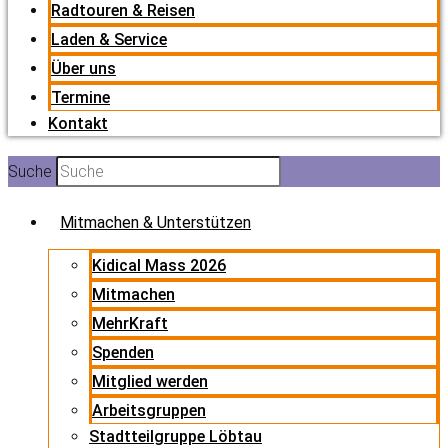
Radtouren & Reisen
Laden & Service
Über uns
Termine
Kontakt
Suche
Mitmachen & Unterstützen
Kidical Mass 2026
Mitmachen
MehrKraft
Spenden
Mitglied werden
Arbeitsgruppen
Stadtteilgruppe Löbtau