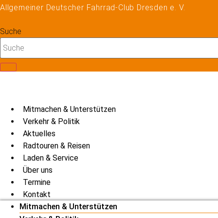
Zum
Allgemeiner Deutscher Fahrrad-Club Dresden e. V.
Inhalt
springen
Suche
Mitmachen & Unterstützen
Verkehr & Politik
Aktuelles
Radtouren & Reisen
Laden & Service
Über uns
Termine
Kontakt
Mitmachen & Unterstützen