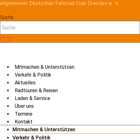
Allgemeiner Deutscher Fahrrad-Club Dresden e. V.
Zum
Inhalt
Suche
springen
Mitmachen & Unterstützen
Verkehr & Politik
Aktuelles
Radtouren & Reisen
Laden & Service
Über uns
Termine
Kontakt
Mitmachen & Unterstützen
Verkehr & Politik