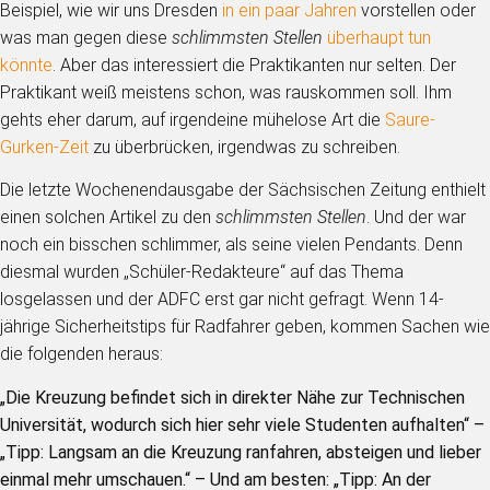
Beispiel, wie wir uns Dresden
in ein paar Jahren
vorstellen oder
was man gegen diese
schlimmsten Stellen
überhaupt tun
könnte
. Aber das interessiert die Praktikanten nur selten. Der
Praktikant weiß meistens schon, was rauskommen soll. Ihm
gehts eher darum, auf irgendeine mühelose Art die
Saure-
Gurken-Zeit
zu überbrücken, irgendwas zu schreiben.
Die letzte Wochenendausgabe der Sächsischen Zeitung enthielt
einen solchen Artikel zu den
schlimmsten Stellen
. Und der war
noch ein bisschen schlimmer, als seine vielen Pendants. Denn
diesmal wurden „Schüler-Redakteure“ auf das Thema
losgelassen und der ADFC erst gar nicht gefragt. Wenn 14-
jährige Sicherheitstips für Radfahrer geben, kommen Sachen wie
die folgenden heraus:
„Die Kreuzung befindet sich in direkter Nähe zur Technischen
Universität, wodurch sich hier sehr viele Studenten aufhalten“ –
„Tipp: Langsam an die Kreuzung ranfahren, absteigen und lieber
einmal mehr umschauen.“ – Und am besten: „Tipp: An der