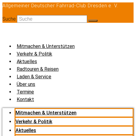
Allgemeiner Deutscher Fahrrad-Club Dresden e. V.
Zum
Inhalt
Suche
springen
Mitmachen & Unterstützen
Verkehr & Politik
Aktuelles
Radtouren & Reisen
Laden & Service
Über uns
Termine
Kontakt
Mitmachen & Unterstützen
Verkehr & Politik
Aktuelles