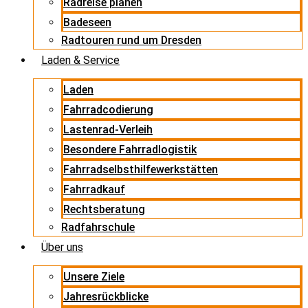
Radreise planen
Badeseen
Radtouren rund um Dresden
Laden & Service
Laden
Fahrradcodierung
Lastenrad-Verleih
Besondere Fahrradlogistik
Fahrradselbsthilfewerkstätten
Fahrradkauf
Rechtsberatung
Radfahrschule
Über uns
Unsere Ziele
Jahresrückblicke