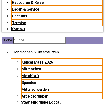
Radtouren & Reisen
Laden & Service
Über uns
Termine
Kontakt
Suche
Mitmachen & Unterstützen
Kidical Mass 2026
Mitmachen
MehrKraft
Spenden
Mitglied werden
Arbeitsgruppen
Stadtteilgruppe Löbtau