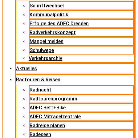
Schriftwechsel
Kommunalpolitik
Erfolge des ADFC Dresden
Radverkehrskonzept
Mangel melden
Schulwege
Verkehrsarchiv
Aktuelles
Radtouren & Reisen
Radnacht
Radtourenprogramm
ADFC Bett+Bike
ADFC Mitradelzentrale
Radreise planen
Badeseen