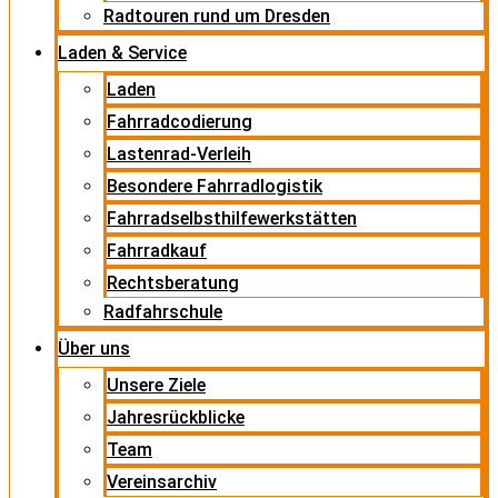
Radtouren rund um Dresden
Laden & Service
Laden
Fahrradcodierung
Lastenrad-Verleih
Besondere Fahrradlogistik
Fahrradselbsthilfewerkstätten
Fahrradkauf
Rechtsberatung
Radfahrschule
Über uns
Unsere Ziele
Jahresrückblicke
Team
Vereinsarchiv