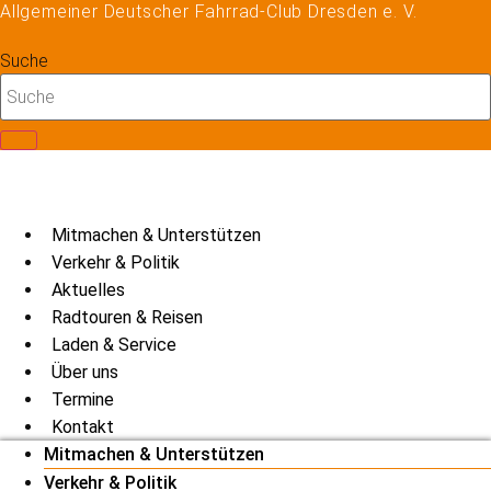
Allgemeiner Deutscher Fahrrad-Club Dresden e. V.
Zum
Inhalt
Suche
springen
Mitmachen & Unterstützen
Verkehr & Politik
Aktuelles
Radtouren & Reisen
Laden & Service
Über uns
Termine
Kontakt
Mitmachen & Unterstützen
Verkehr & Politik