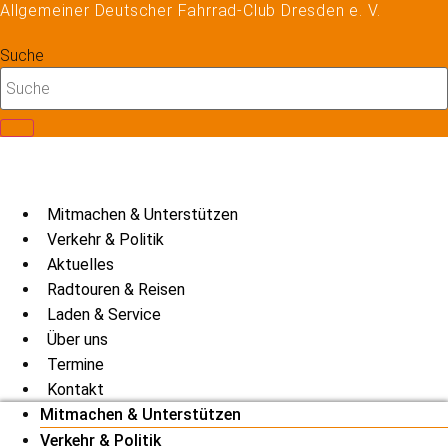
Allgemeiner Deutscher Fahrrad-Club Dresden e. V.
Zum
Inhalt
Suche
springen
Mitmachen & Unterstützen
Verkehr & Politik
Aktuelles
Radtouren & Reisen
Laden & Service
Über uns
Termine
Kontakt
Mitmachen & Unterstützen
Verkehr & Politik