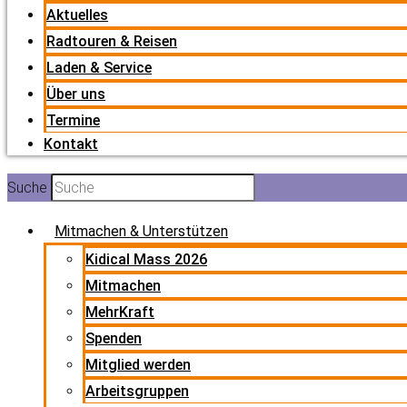
Aktuelles
Radtouren & Reisen
Laden & Service
Über uns
Termine
Kontakt
Suche
Mitmachen & Unterstützen
Kidical Mass 2026
Mitmachen
MehrKraft
Spenden
Mitglied werden
Arbeitsgruppen