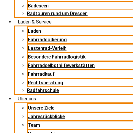
Badeseen
Radtouren rund um Dresden
Laden & Service
Laden
Fahrradcodierung
Lastenrad-Verleih
Besondere Fahrradlogistik
Fahrradselbsthilfewerkstätten
Fahrradkauf
Rechtsberatung
Radfahrschule
Über uns
Unsere Ziele
Jahresrückblicke
Team