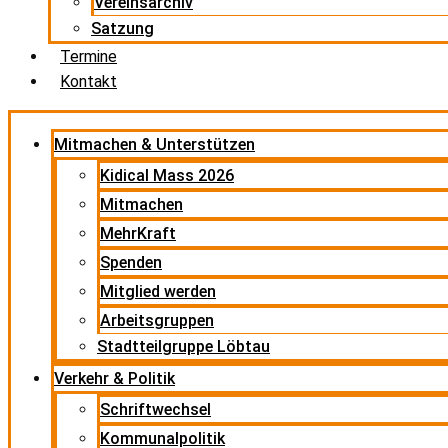
Vereinsarchiv
Satzung
Termine
Kontakt
Mitmachen & Unterstützen
Kidical Mass 2026
Mitmachen
MehrKraft
Spenden
Mitglied werden
Arbeitsgruppen
Stadtteilgruppe Löbtau
Verkehr & Politik
Schriftwechsel
Kommunalpolitik