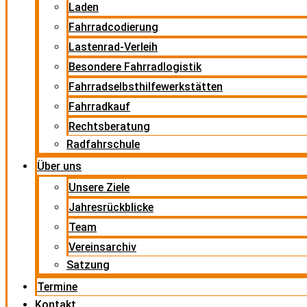
Laden
Fahrradcodierung
Lastenrad-Verleih
Besondere Fahrradlogistik
Fahrradselbsthilfewerkstätten
Fahrradkauf
Rechtsberatung
Radfahrschule
Über uns
Unsere Ziele
Jahresrückblicke
Team
Vereinsarchiv
Satzung
Termine
Kontakt