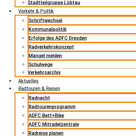
Stadtteilgruppe Löbtau
Verkehr & Politik
Schriftwechsel
Kommunalpolitik
Erfolge des ADFC Dresden
Radverkehrskonzept
Mangel melden
Schulwege
Verkehrsarchiv
Aktuelles
Radtouren & Reisen
Radnacht
Radtourenprogramm
ADFC Bett+Bike
ADFC Mitradelzentrale
Radreise planen