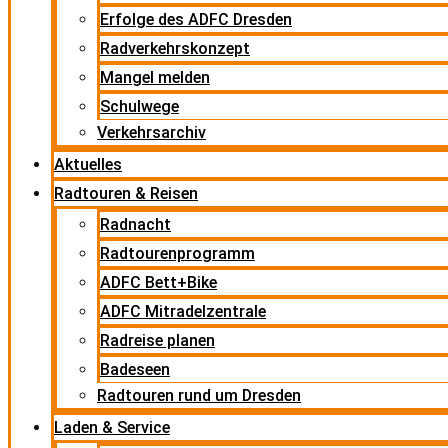
Erfolge des ADFC Dresden
Radverkehrskonzept
Mangel melden
Schulwege
Verkehrsarchiv
Aktuelles
Radtouren & Reisen
Radnacht
Radtourenprogramm
ADFC Bett+Bike
ADFC Mitradelzentrale
Radreise planen
Badeseen
Radtouren rund um Dresden
Laden & Service