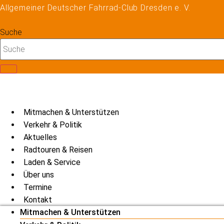
Zum
Allgemeiner Deutscher Fahrrad-Club Dresden e. V.
Inhalt
springen
Suche
Mitmachen & Unterstützen
Verkehr & Politik
Aktuelles
Radtouren & Reisen
Laden & Service
Über uns
Termine
Kontakt
Mitmachen & Unterstützen