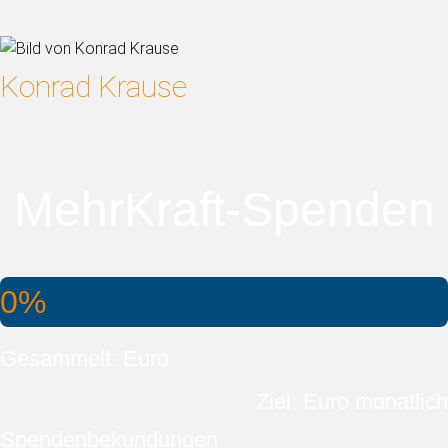
Konrad Krause
MehrKraft-Spenden
0%
Gesammelt: Euro
Ziel: Euro monatlich
Spendenbekundungen