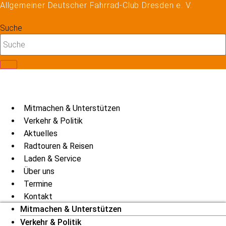
Allgemeiner Deutscher Fahrrad-Club Dresden e. V.
Zum
Inhalt
Suche
springen
Mitmachen & Unterstützen
Verkehr & Politik
Aktuelles
Radtouren & Reisen
Laden & Service
Über uns
Termine
Kontakt
Mitmachen & Unterstützen
Verkehr & Politik