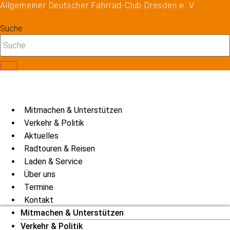
Allgemeiner Deutscher Fahrrad-Club Dresden e. V.
Zum
Inhalt
Suche
springen
Mitmachen & Unterstützen
Verkehr & Politik
Aktuelles
Radtouren & Reisen
Laden & Service
Über uns
Termine
Kontakt
Mitmachen & Unterstützen
Verkehr & Politik