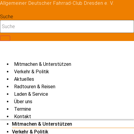
Allgemeiner Deutscher Fahrrad-Club Dresden e. V.
Zum
Inhalt
Suche
springen
Mitmachen & Unterstützen
Verkehr & Politik
Aktuelles
Radtouren & Reisen
Laden & Service
Über uns
Termine
Kontakt
Mitmachen & Unterstützen
Verkehr & Politik