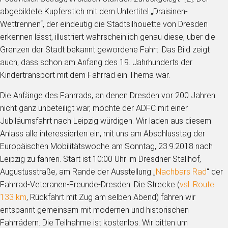
abgebildete Kupferstich mit dem Untertitel „Draisinen-
Wettrennen“, der eindeutig die Stadtsilhouette von Dresden
erkennen lässt, illustriert wahrscheinlich genau diese, über die
Grenzen der Stadt bekannt gewordene Fahrt. Das Bild zeigt
auch, dass schon am Anfang des 19. Jahrhunderts der
Kindertransport mit dem Fahrrad ein Thema war.
Die Anfänge des Fahrrads, an denen Dresden vor 200 Jahren
nicht ganz unbeteiligt war, möchte der ADFC mit einer
Jubiläumsfahrt nach Leipzig würdigen. Wir laden aus diesem
Anlass alle interessierten ein, mit uns am Abschlusstag der
Europäischen Mobilitätswoche am Sonntag, 23.9.2018 nach
Leipzig zu fahren. Start ist 10:00 Uhr im Dresdner Stallhof,
Augustusstraße, am Rande der Ausstellung „
Nachbars Rad
“ der
Fahrrad-Veteranen-Freunde-Dresden. Die Strecke (
vsl. Route
133 km
, Rückfahrt mit Zug am selben Abend) fahren wir
entspannt gemeinsam mit modernen und historischen
Fahrrädern. Die Teilnahme ist kostenlos. Wir bitten um