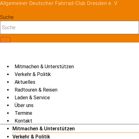
Allgemeiner Deutscher Fahrrad-Club Dresden e. V.
Zum
Inhalt
Suche
springen
Mitmachen & Unterstützen
Verkehr & Politik
Aktuelles
Radtouren & Reisen
Laden & Service
Über uns
Termine
Kontakt
Mitmachen & Unterstützen
Verkehr & Politik