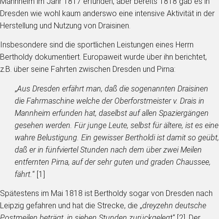
Mannheim im Jahr 1817 erfunden, aber bereits 1818 gab es in
Dresden wie wohl kaum anderswo eine intensive Aktivität in der
Herstellung und Nutzung von Draisinen.
Insbesondere sind die sportlichen Leistungen eines Herrn
Bertholdy dokumentiert. Europaweit wurde über ihn berichtet,
z.B. über seine Fahrten zwischen Dresden und Pirna:
„
Aus Dresden erfährt man, daß die sogenannten Draisinen
die Fahrmaschine welche der Oberforstmeister v. Drais in
Mannheim erfunden hat, daselbst auf allen Spaziergängen
gesehen werden. Für junge Leute, selbst für ältere, ist es eine
wahre Belustigung. Ein gewisser Bertholdi ist damit so geübt,
daß er in fünfviertel Stunden nach dem über zwei Meilen
entfernten Pirna, auf der sehr guten und graden Chaussee,
fährt.
“ [1]
Spätestens im Mai 1818 ist Bertholdy sogar von Dresden nach
Leipzig gefahren und hat die Strecke, die „
dreyzehn deutsche
Postmeilen beträgt, in sieben Stunden zurückgeleg
t“ [2]. Der