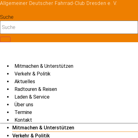
Allgemeiner Deutscher Fahrrad-Club Dresden e. V.
Zum
Inhalt
Suche
springen
Mitmachen & Unterstützen
Verkehr & Politik
Aktuelles
Radtouren & Reisen
Laden & Service
Über uns
Termine
Kontakt
Mitmachen & Unterstützen
Verkehr & Politik