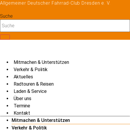
Allgemeiner Deutscher Fahrrad-Club Dresden e. V.
Zum
Inhalt
Suche
springen
Mitmachen & Unterstützen
Verkehr & Politik
Aktuelles
Radtouren & Reisen
Laden & Service
Über uns
Termine
Kontakt
Mitmachen & Unterstützen
Verkehr & Politik