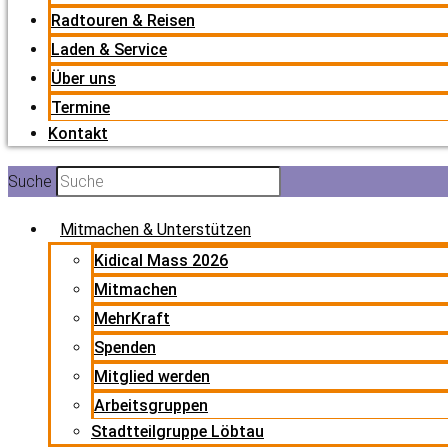
Radtouren & Reisen
Laden & Service
Über uns
Termine
Kontakt
Suche
Mitmachen & Unterstützen
Kidical Mass 2026
Mitmachen
MehrKraft
Spenden
Mitglied werden
Arbeitsgruppen
Stadtteilgruppe Löbtau