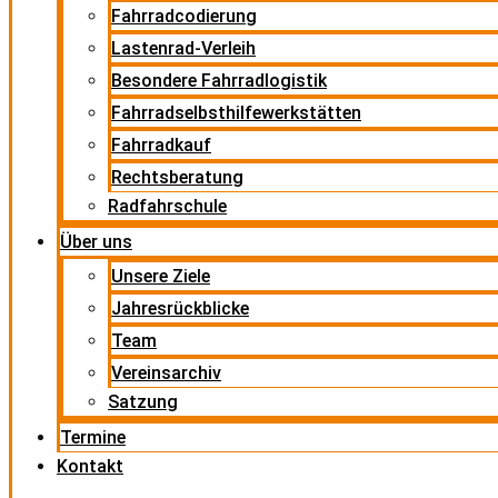
Fahrradcodierung
Lastenrad-Verleih
Besondere Fahrradlogistik
Fahrradselbsthilfewerkstätten
Fahrradkauf
Rechtsberatung
Radfahrschule
Über uns
Unsere Ziele
Jahresrückblicke
Team
Vereinsarchiv
Satzung
Termine
Kontakt