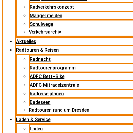
Radverkehrskonzept
Mangel melden
Schulwege
Verkehrsarchiv
Aktuelles
Radtouren & Reisen
Radnacht
Radtourenprogramm
ADFC Bett+Bike
ADFC Mitradelzentrale
Radreise planen
Badeseen
Radtouren rund um Dresden
Laden & Service
Laden