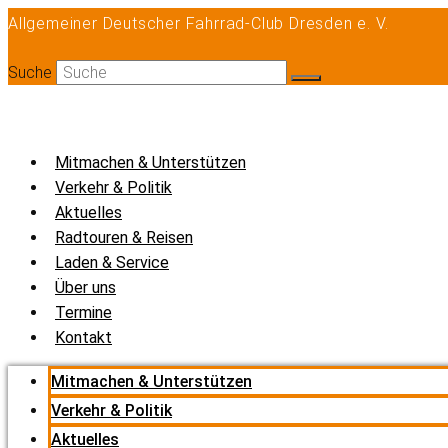
Zum
Allgemeiner Deutscher Fahrrad-Club Dresden e. V.
Inhalt
springen
Suche
Mitmachen & Unterstützen
Verkehr & Politik
Aktuelles
Radtouren & Reisen
Laden & Service
Über uns
Termine
Kontakt
Mitmachen & Unterstützen
Verkehr & Politik
Aktuelles