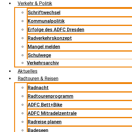
Verkehr & Politik
Schriftwechsel
Kommunalpolitik
Erfolge des ADFC Dresden
Radverkehrskonzept
Mangel melden
Schulwege
Verkehrsarchiv
Aktuelles
Radtouren & Reisen
Radnacht
Radtourenprogramm
ADFC Bett+Bike
ADFC Mitradelzentrale
Radreise planen
Badeseen