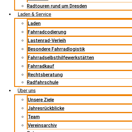
Radtouren rund um Dresden
Laden & Service
Laden
Fahrradcodierung
Lastenrad-Verleih
Besondere Fahrradlogistik
Fahrradselbsthilfewerkstätten
Fahrradkauf
Rechtsberatung
Radfahrschule
Über uns
Unsere Ziele
Jahresrückblicke
Team
Vereinsarchiv