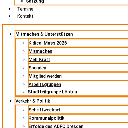
Satzung
Termine
Kontakt
Mitmachen & Unterstützen
Kidical Mass 2026
Mitmachen
MehrKraft
Spenden
Mitglied werden
Arbeitsgruppen
Stadtteilgruppe Löbtau
Verkehr & Politik
Schriftwechsel
Kommunalpolitik
Erfolge des ADFC Dresden