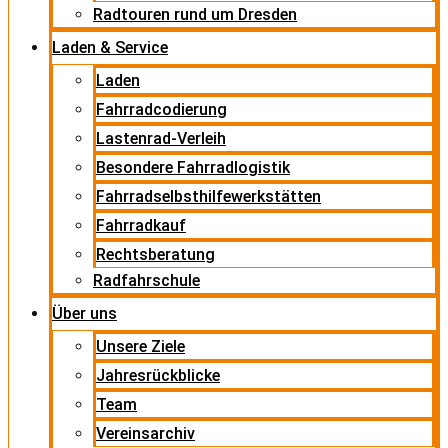
Radtouren rund um Dresden
Laden & Service
Laden
Fahrradcodierung
Lastenrad-Verleih
Besondere Fahrradlogistik
Fahrradselbsthilfewerkstätten
Fahrradkauf
Rechtsberatung
Radfahrschule
Über uns
Unsere Ziele
Jahresrückblicke
Team
Vereinsarchiv