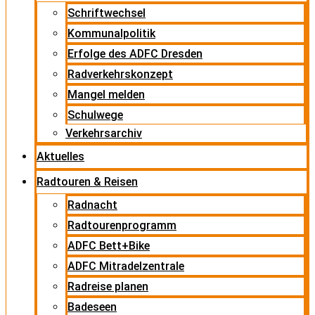
Schriftwechsel
Kommunalpolitik
Erfolge des ADFC Dresden
Radverkehrskonzept
Mangel melden
Schulwege
Verkehrsarchiv
Aktuelles
Radtouren & Reisen
Radnacht
Radtourenprogramm
ADFC Bett+Bike
ADFC Mitradelzentrale
Radreise planen
Badeseen