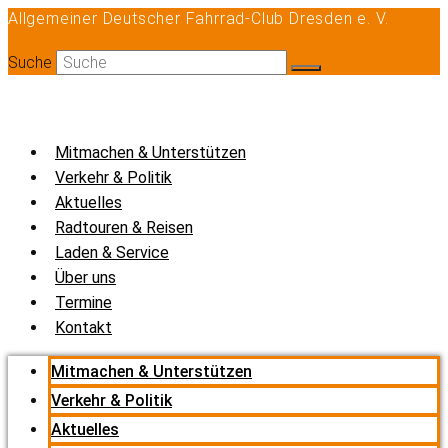
Allgemeiner Deutscher Fahrrad-Club Dresden e. V.
Zum
Inhalt
Suche
springen
Mitmachen & Unterstützen
Verkehr & Politik
Aktuelles
Radtouren & Reisen
Laden & Service
Über uns
Termine
Kontakt
Mitmachen & Unterstützen
Verkehr & Politik
Aktuelles