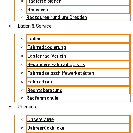
Radreise planen
Badeseen
Radtouren rund um Dresden
Laden & Service
Laden
Fahrradcodierung
Lastenrad-Verleih
Besondere Fahrradlogistik
Fahrradselbsthilfewerkstätten
Fahrradkauf
Rechtsberatung
Radfahrschule
Über uns
Unsere Ziele
Jahresrückblicke