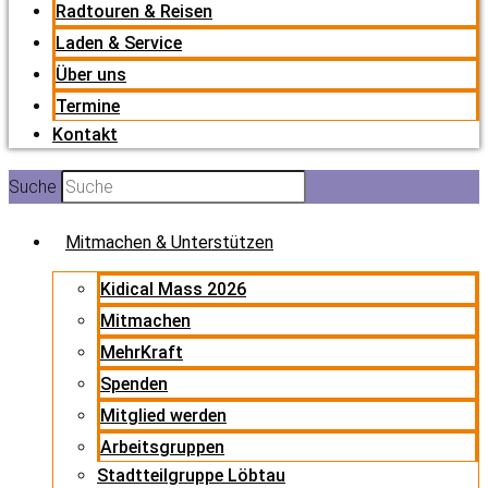
Radtouren & Reisen
Laden & Service
Über uns
Termine
Kontakt
Suche
Mitmachen & Unterstützen
Kidical Mass 2026
Mitmachen
MehrKraft
Spenden
Mitglied werden
Arbeitsgruppen
Stadtteilgruppe Löbtau