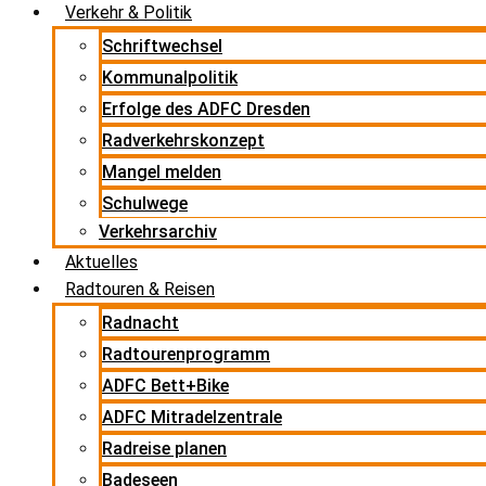
Verkehr & Politik
Schriftwechsel
Kommunalpolitik
Erfolge des ADFC Dresden
Radverkehrskonzept
Mangel melden
Schulwege
Verkehrsarchiv
Aktuelles
Radtouren & Reisen
Radnacht
Radtourenprogramm
ADFC Bett+Bike
ADFC Mitradelzentrale
Radreise planen
Badeseen