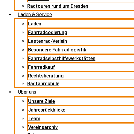
Radtouren rund um Dresden
Laden & Service
Laden
Fahrradcodierung
Lastenrad-Verleih
Besondere Fahrradlogistik
Fahrradselbsthilfewerkstätten
Fahrradkauf
Rechtsberatung
Radfahrschule
Über uns
Unsere Ziele
Jahresrückblicke
Team
Vereinsarchiv