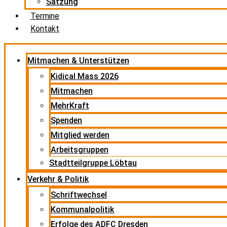
Satzung
Termine
Kontakt
Mitmachen & Unterstützen
Kidical Mass 2026
Mitmachen
MehrKraft
Spenden
Mitglied werden
Arbeitsgruppen
Stadtteilgruppe Löbtau
Verkehr & Politik
Schriftwechsel
Kommunalpolitik
Erfolge des ADFC Dresden