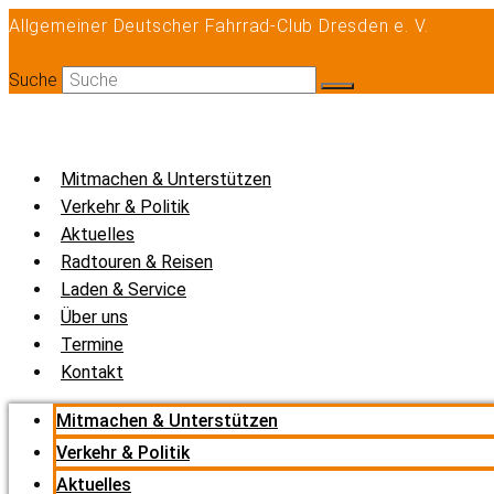
Zum
Allgemeiner Deutscher Fahrrad-Club Dresden e. V.
Inhalt
springen
Suche
Mitmachen & Unterstützen
Verkehr & Politik
Aktuelles
Radtouren & Reisen
Laden & Service
Über uns
Termine
Kontakt
Mitmachen & Unterstützen
Verkehr & Politik
Aktuelles