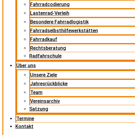
Fahrradcodierung
Lastenrad-Verleih
Besondere Fahrradlogistik
Fahrradselbsthilfewerkstätten
Fahrradkauf
Rechtsberatung
Radfahrschule
Über uns
Unsere Ziele
Jahresrückblicke
Team
Vereinsarchiv
Satzung
Termine
Kontakt