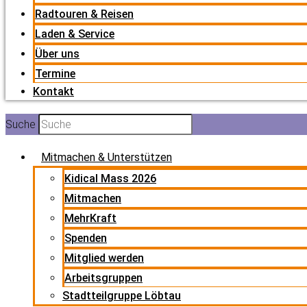
Radtouren & Reisen
Laden & Service
Über uns
Termine
Kontakt
Suche
Mitmachen & Unterstützen
Kidical Mass 2026
Mitmachen
MehrKraft
Spenden
Mitglied werden
Arbeitsgruppen
Stadtteilgruppe Löbtau