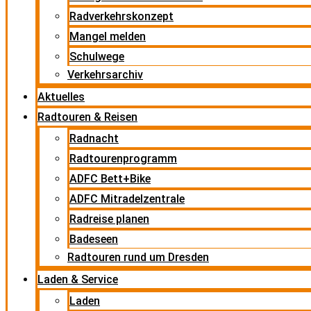
Radverkehrskonzept
Mangel melden
Schulwege
Verkehrsarchiv
Aktuelles
Radtouren & Reisen
Radnacht
Radtourenprogramm
ADFC Bett+Bike
ADFC Mitradelzentrale
Radreise planen
Badeseen
Radtouren rund um Dresden
Laden & Service
Laden