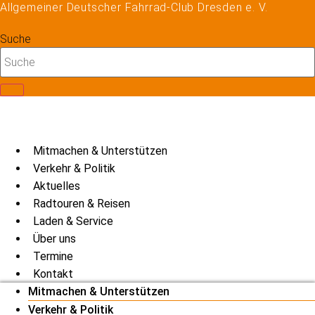
Allgemeiner Deutscher Fahrrad-Club Dresden e. V.
Zum
Inhalt
Suche
springen
Mitmachen & Unterstützen
Verkehr & Politik
Aktuelles
Radtouren & Reisen
Laden & Service
Über uns
Termine
Kontakt
Mitmachen & Unterstützen
Verkehr & Politik