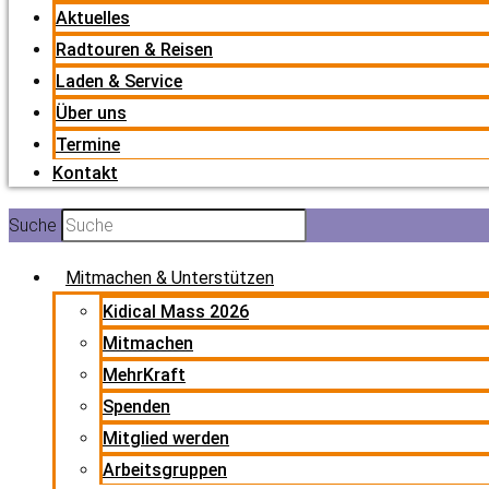
Aktuelles
Radtouren & Reisen
Laden & Service
Über uns
Termine
Kontakt
Suche
Mitmachen & Unterstützen
Kidical Mass 2026
Mitmachen
MehrKraft
Spenden
Mitglied werden
Arbeitsgruppen