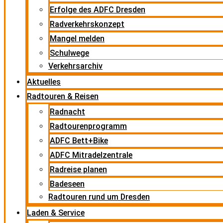
Erfolge des ADFC Dresden
Radverkehrskonzept
Mangel melden
Schulwege
Verkehrsarchiv
Aktuelles
Radtouren & Reisen
Radnacht
Radtourenprogramm
ADFC Bett+Bike
ADFC Mitradelzentrale
Radreise planen
Badeseen
Radtouren rund um Dresden
Laden & Service