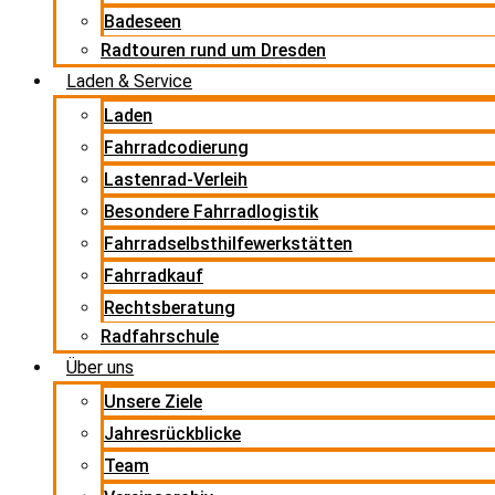
Badeseen
Radtouren rund um Dresden
Laden & Service
Laden
Fahrradcodierung
Lastenrad-Verleih
Besondere Fahrradlogistik
Fahrradselbsthilfewerkstätten
Fahrradkauf
Rechtsberatung
Radfahrschule
Über uns
Unsere Ziele
Jahresrückblicke
Team