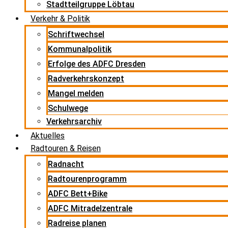
Stadtteilgruppe Löbtau
Verkehr & Politik
Schriftwechsel
Kommunalpolitik
Erfolge des ADFC Dresden
Radverkehrskonzept
Mangel melden
Schulwege
Verkehrsarchiv
Aktuelles
Radtouren & Reisen
Radnacht
Radtourenprogramm
ADFC Bett+Bike
ADFC Mitradelzentrale
Radreise planen