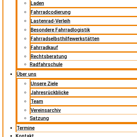
Laden
Fahrradcodierung
Lastenrad-Verleih
Besondere Fahrradlogistik
Fahrradselbsthilfewerkstätten
Fahrradkauf
Rechtsberatung
Radfahrschule
Über uns
Unsere Ziele
Jahresrückblicke
Team
Vereinsarchiv
Satzung
Termine
Kontakt