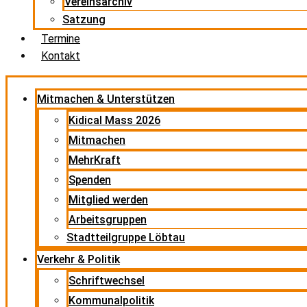
Vereinsarchiv
Satzung
Termine
Kontakt
Mitmachen & Unterstützen
Kidical Mass 2026
Mitmachen
MehrKraft
Spenden
Mitglied werden
Arbeitsgruppen
Stadtteilgruppe Löbtau
Verkehr & Politik
Schriftwechsel
Kommunalpolitik