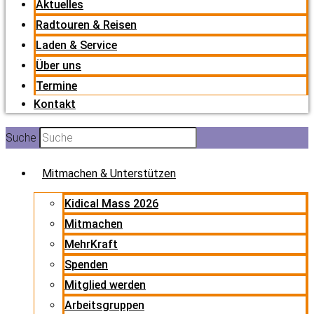
Aktuelles
Radtouren & Reisen
Laden & Service
Über uns
Termine
Kontakt
Suche
Mitmachen & Unterstützen
Kidical Mass 2026
Mitmachen
MehrKraft
Spenden
Mitglied werden
Arbeitsgruppen