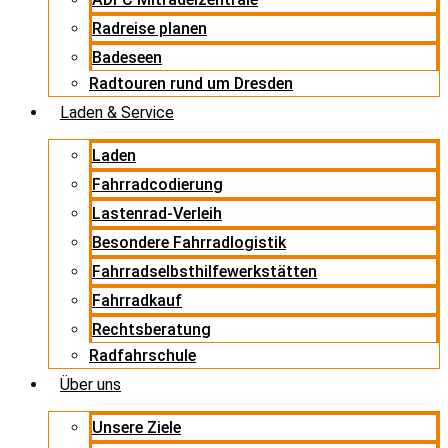
Radreise planen
Badeseen
Radtouren rund um Dresden
Laden & Service
Laden
Fahrradcodierung
Lastenrad-Verleih
Besondere Fahrradlogistik
Fahrradselbsthilfewerkstätten
Fahrradkauf
Rechtsberatung
Radfahrschule
Über uns
Unsere Ziele