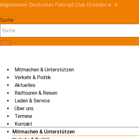
Zum
Allgemeiner Deutscher Fahrrad-Club Dresden e. V.
Inhalt
springen
Suche
Mitmachen & Unterstützen
Verkehr & Politik
Aktuelles
Radtouren & Reisen
Laden & Service
Über uns
Termine
Kontakt
Mitmachen & Unterstützen