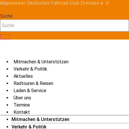
Allgemeiner Deutscher Fahrrad-Club Dresden e. V.
Zum
Inhalt
Suche
springen
Mitmachen & Unterstützen
Verkehr & Politik
Aktuelles
Radtouren & Reisen
Laden & Service
Über uns
Termine
Kontakt
Mitmachen & Unterstützen
Verkehr & Politik