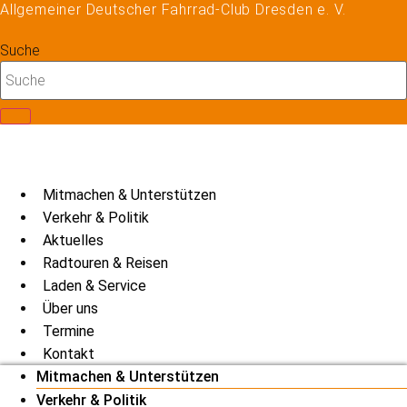
Allgemeiner Deutscher Fahrrad-Club Dresden e. V.
Zum
Inhalt
Suche
springen
Mitmachen & Unterstützen
Verkehr & Politik
Aktuelles
Radtouren & Reisen
Laden & Service
Über uns
Termine
Kontakt
Mitmachen & Unterstützen
Verkehr & Politik