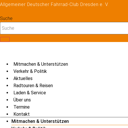
Zum
Allgemeiner Deutscher Fahrrad-Club Dresden e. V.
Inhalt
springen
Suche
Mitmachen & Unterstützen
Verkehr & Politik
Aktuelles
Radtouren & Reisen
Laden & Service
Über uns
Termine
Kontakt
Mitmachen & Unterstützen