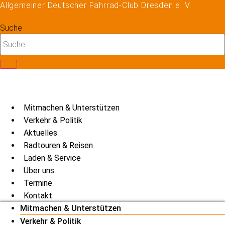
Allgemeiner Deutscher Fahrrad-Club Dresden e. V.
Zum
Inhalt
Suche
springen
Mitmachen & Unterstützen
Verkehr & Politik
Aktuelles
Radtouren & Reisen
Laden & Service
Über uns
Termine
Kontakt
Mitmachen & Unterstützen
Verkehr & Politik