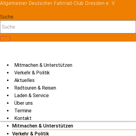
Allgemeiner Deutscher Fahrrad-Club Dresden e. V.
Zum
Inhalt
Suche
springen
Mitmachen & Unterstützen
Verkehr & Politik
Aktuelles
Radtouren & Reisen
Laden & Service
Über uns
Termine
Kontakt
Mitmachen & Unterstützen
Verkehr & Politik