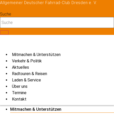
Allgemeiner Deutscher Fahrrad-Club Dresden e. V.
Zum
Inhalt
Suche
springen
Mitmachen & Unterstützen
Verkehr & Politik
Aktuelles
Radtouren & Reisen
Laden & Service
Über uns
Termine
Kontakt
Mitmachen & Unterstützen