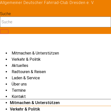
Allgemeiner Deutscher Fahrrad-Club Dresden e. V.
Zum
Inhalt
Suche
springen
Mitmachen & Unterstützen
Verkehr & Politik
Aktuelles
Radtouren & Reisen
Laden & Service
Über uns
Termine
Kontakt
Mitmachen & Unterstützen
Verkehr & Politik