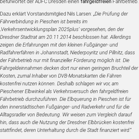
befürwortet der ADFC Dresden einen
fahrgeldfreien
Fährbetrieb.
Dazu erklärt Vorstandsmitglied Nils Larsen: „
Die Prüfung der
Fährverbindung in Pieschen ist bereits im
‚Verkehrsentwicklungsplan 2025plus‘ vorgesehen, den der
Dresdner Stadtrat am 20.11.2014 beschlossen hat. Allerdings
zeigen die Erfahrungen mit den kleinen Fußgänger- und
Radfahrerfähren in Johannstadt, Niederpoyritz und Pillnitz, dass
der Fährbetrieb nur mit finanzieller Förderung möglich ist. Die
Fahrgeldeinnahmen decken dort nur einen geringen Bruchteil der
Kosten, zumal Inhaber von DVB-Monatskarten die Fähren
kostenfrei nutzen können. Deshalb schlagen wir vor, am
Pieschener Elbwinkel als Verkehrsversuch den fahrgeldfreien
Fährbetrieb durchzuführen. Die Elbquerung in Pieschen ist für
den innerstädtischen Fußgänger- und Radverkehr und für die
Alltagsradler von Bedeutung. Wir weisen zum Vergleich darauf
hin, dass auch die Nutzung der Dresdner Elbbrücken kostenfrei
stattfindet, deren Unterhaltung durch die Stadt finanziert wird
.“