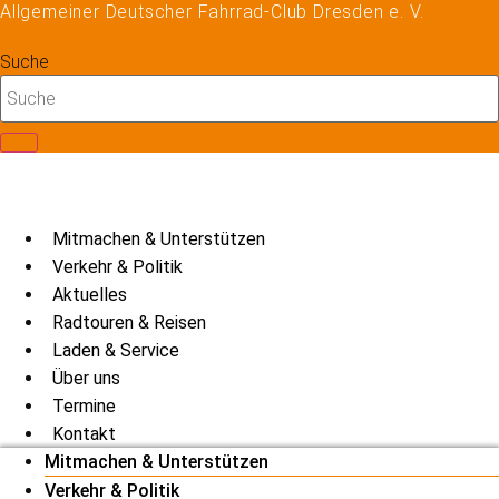
Allgemeiner Deutscher Fahrrad-Club Dresden e. V.
Zum
Inhalt
Suche
springen
Mitmachen & Unterstützen
Verkehr & Politik
Aktuelles
Radtouren & Reisen
Laden & Service
Über uns
Termine
Kontakt
Mitmachen & Unterstützen
Verkehr & Politik