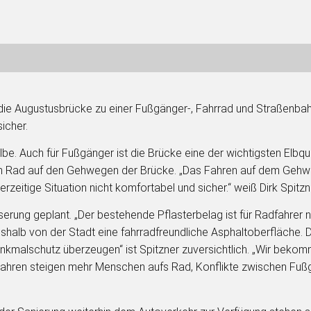
ie Augustusbrücke zu einer Fußgänger-, Fahrrad und Straßenbah
icher.
be. Auch für Fußgänger ist die Brücke eine der wichtigsten Elbq
m Rad auf den Gehwegen der Brücke. „Das Fahren auf dem Gehweg
erzeitige Situation nicht komfortabel und sicher.“ weiß Dirk Spit
rung geplant. „Der bestehende Pflasterbelag ist für Radfahrer nu
eshalb von der Stadt eine fahrradfreundliche Asphaltoberfläche. 
nkmalschutz überzeugen“ ist Spitzner zuversichtlich. „Wir beko
 Jahren steigen mehr Menschen aufs Rad, Konflikte zwischen Fuß