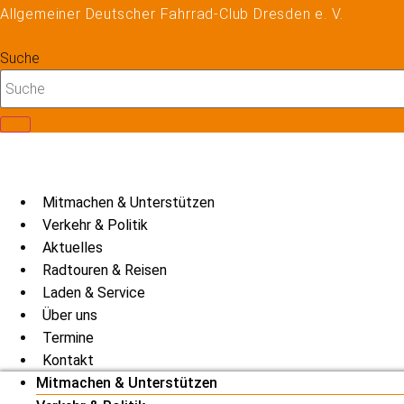
Zum
Allgemeiner Deutscher Fahrrad-Club Dresden e. V.
Inhalt
springen
Suche
Mitmachen & Unterstützen
Verkehr & Politik
Aktuelles
Radtouren & Reisen
Laden & Service
Über uns
Termine
Kontakt
Mitmachen & Unterstützen