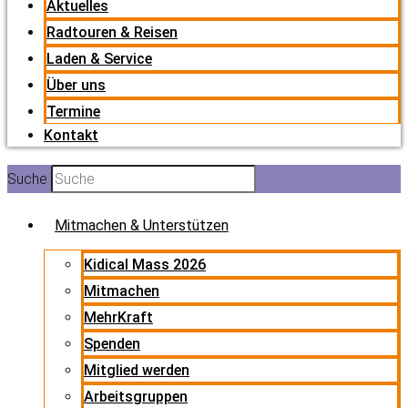
Aktuelles
Radtouren & Reisen
Laden & Service
Über uns
Termine
Kontakt
Suche
Mitmachen & Unterstützen
Kidical Mass 2026
Mitmachen
MehrKraft
Spenden
Mitglied werden
Arbeitsgruppen