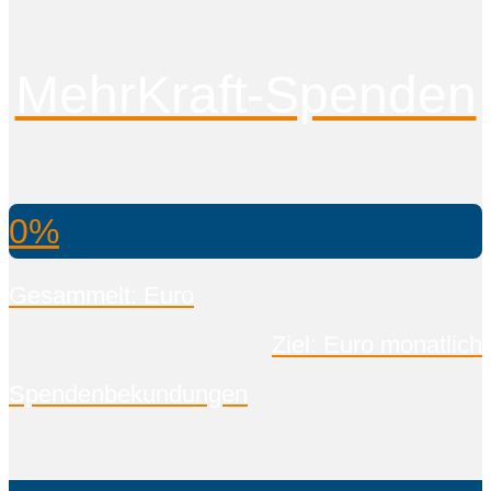
MehrKraft-Spenden
0%
Gesammelt: Euro
Ziel: Euro monatlich
Spendenbekundungen