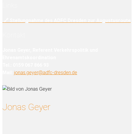
Links
🔗 Stellungnahme des ADFC Dresden zur Augustusroute
Kontakt
Jonas Geyer, Referent Verkehrspolitik und
Ehrenamtskoordination
T
el.: 0159 067 866 93
Mail:
jonas.geyer@adfc-dresden.de
Jonas Geyer