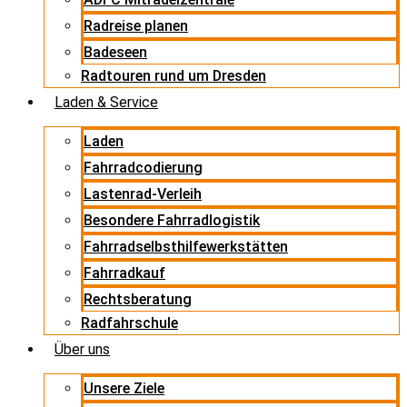
Radreise planen
Badeseen
Radtouren rund um Dresden
Laden & Service
Laden
Fahrradcodierung
Lastenrad-Verleih
Besondere Fahrradlogistik
Fahrradselbsthilfewerkstätten
Fahrradkauf
Rechtsberatung
Radfahrschule
Über uns
Unsere Ziele