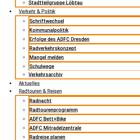
Stadtteilgruppe Löbtau
Verkehr & Politik
Schriftwechsel
Kommunalpolitik
Erfolge des ADFC Dresden
Radverkehrskonzept
Mangel melden
Schulwege
Verkehrsarchiv
Aktuelles
Radtouren & Reisen
Radnacht
Radtourenprogramm
ADFC Bett+Bike
ADFC Mitradelzentrale
Radreise planen