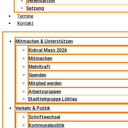
Vereinsarchiv
Satzung
Termine
Kontakt
Mitmachen & Unterstützen
Kidical Mass 2026
Mitmachen
MehrKraft
Spenden
Mitglied werden
Arbeitsgruppen
Stadtteilgruppe Löbtau
Verkehr & Politik
Schriftwechsel
Kommunalpolitik