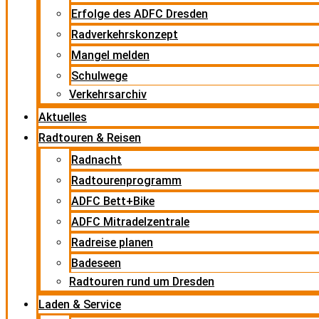
Erfolge des ADFC Dresden
Radverkehrskonzept
Mangel melden
Schulwege
Verkehrsarchiv
Aktuelles
Radtouren & Reisen
Radnacht
Radtourenprogramm
ADFC Bett+Bike
ADFC Mitradelzentrale
Radreise planen
Badeseen
Radtouren rund um Dresden
Laden & Service