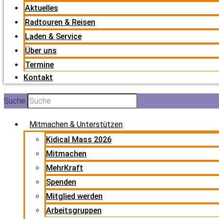
Aktuelles
Radtouren & Reisen
Laden & Service
Über uns
Termine
Kontakt
Suche
Mitmachen & Unterstützen
Kidical Mass 2026
Mitmachen
MehrKraft
Spenden
Mitglied werden
Arbeitsgruppen