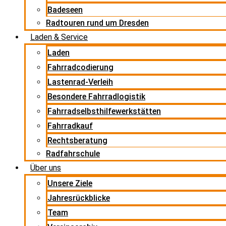
Badeseen
Radtouren rund um Dresden
Laden & Service
Laden
Fahrradcodierung
Lastenrad-Verleih
Besondere Fahrradlogistik
Fahrradselbsthilfewerkstätten
Fahrradkauf
Rechtsberatung
Radfahrschule
Über uns
Unsere Ziele
Jahresrückblicke
Team