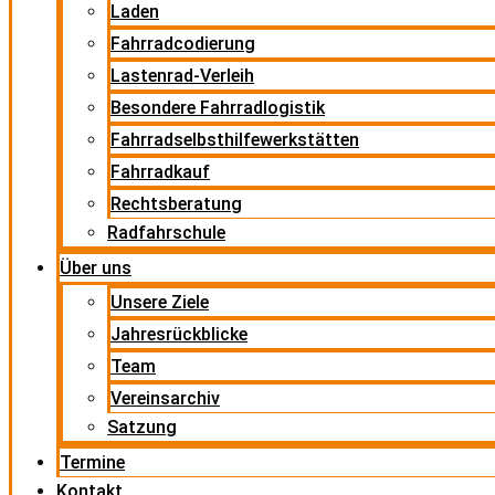
Laden
Fahrradcodierung
Lastenrad-Verleih
Besondere Fahrradlogistik
Fahrradselbsthilfewerkstätten
Fahrradkauf
Rechtsberatung
Radfahrschule
Über uns
Unsere Ziele
Jahresrückblicke
Team
Vereinsarchiv
Satzung
Termine
Kontakt