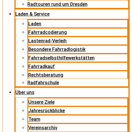
Radtouren rund um Dresden
Laden & Service
Laden
Fahrradcodierung
Lastenrad-Verleih
Besondere Fahrradlogistik
Fahrradselbsthilfewerkstätten
Fahrradkauf
Rechtsberatung
Radfahrschule
Über uns
Unsere Ziele
Jahresrückblicke
Team
Vereinsarchiv