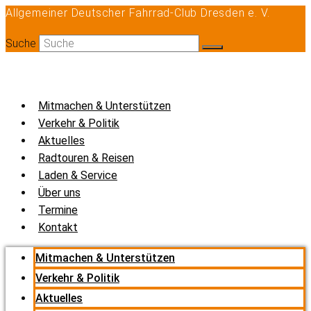
Allgemeiner Deutscher Fahrrad-Club Dresden e. V.
Zum
Inhalt
Suche
springen
Mitmachen & Unterstützen
Verkehr & Politik
Aktuelles
Radtouren & Reisen
Laden & Service
Über uns
Termine
Kontakt
Mitmachen & Unterstützen
Verkehr & Politik
Aktuelles