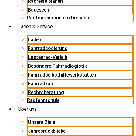
Radreise planen
Badeseen
Radtouren rund um Dresden
Laden & Service
Laden
Fahrradcodierung
Lastenrad-Verleih
Besondere Fahrradlogistik
Fahrradselbsthilfewerkstätten
Fahrradkauf
Rechtsberatung
Radfahrschule
Über uns
Unsere Ziele
Jahresrückblicke