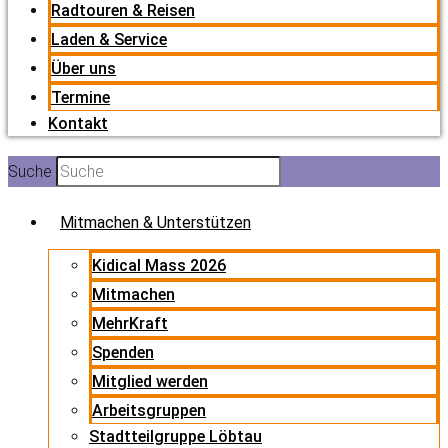
Radtouren & Reisen
Laden & Service
Über uns
Termine
Kontakt
Suche
Mitmachen & Unterstützen
Kidical Mass 2026
Mitmachen
MehrKraft
Spenden
Mitglied werden
Arbeitsgruppen
Stadtteilgruppe Löbtau