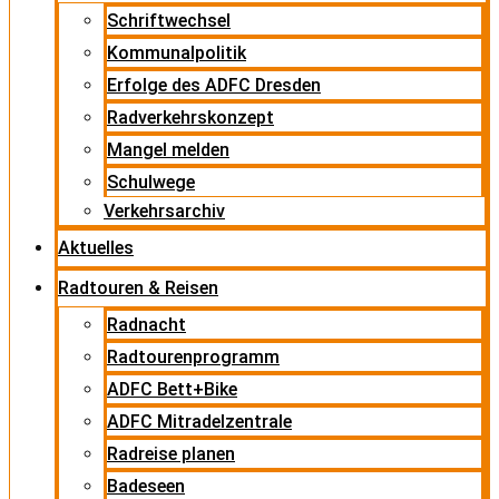
Schriftwechsel
Kommunalpolitik
Erfolge des ADFC Dresden
Radverkehrskonzept
Mangel melden
Schulwege
Verkehrsarchiv
Aktuelles
Radtouren & Reisen
Radnacht
Radtourenprogramm
ADFC Bett+Bike
ADFC Mitradelzentrale
Radreise planen
Badeseen