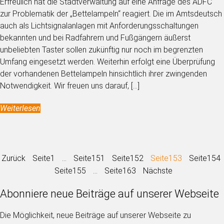
Erfreulich hat die Stadtverwaltung auf eine Anfrage des ADFC
zur Problematik der „Bettelampeln“ reagiert. Die im Amtsdeutsch
auch als Lichtsignalanlagen mit Anforderungsschaltungen
bekannten und bei Radfahrern und Fußgängern äußerst
unbeliebten Taster sollen zukünftig nur noch im begrenzten
Umfang eingesetzt werden. Weiterhin erfolgt eine Überprüfung
der vorhandenen Bettelampeln hinsichtlich ihrer zwingenden
Notwendigkeit. Wir freuen uns darauf, […]
Weiterlesen
Zurück
Seite
1
…
Seite
151
Seite
152
Seite
153
Seite
154
Seite
155
…
Seite
163
Nächste
Abonniere neue Beiträge auf unserer Webseite
Die Möglichkeit, neue Beiträge auf unserer Webseite zu