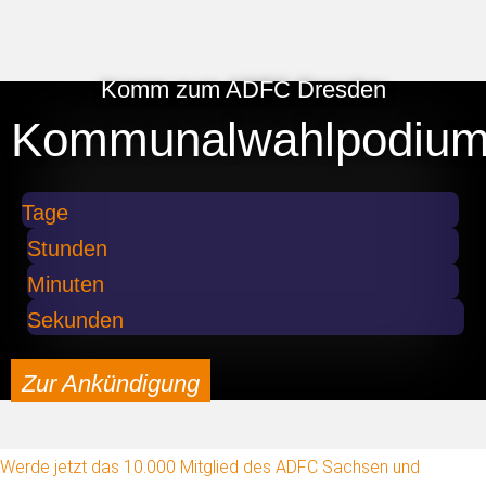
Komm zum ADFC Dresden
Kommunalwahlpodiu
Tage
Stunden
Minuten
Sekunden
Zur Ankündigung
Werde jetzt das 10.000 Mitglied des ADFC Sachsen und