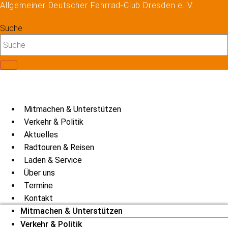
Allgemeiner Deutscher Fahrrad-Club Dresden e. V.
Zum
Inhalt
Suche
springen
Mitmachen & Unterstützen
Verkehr & Politik
Aktuelles
Radtouren & Reisen
Laden & Service
Über uns
Termine
Kontakt
Mitmachen & Unterstützen
Verkehr & Politik